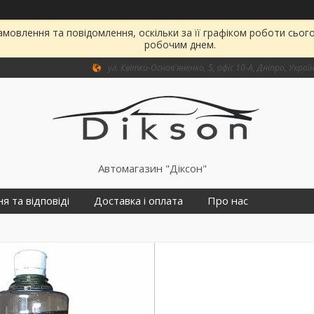
мовлення та повідомлення, оскільки за її графіком роботи сьог
робочим днем.
ул. Квітки-Основ'яненко, 5, офіс 10-А, Дніпро, Украї
Автомагазин "Діксон"
я та відповіді
Доставка і оплата
Про нас