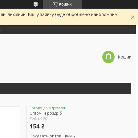
Кошик
одні вихідний. Вашу заявку буде оброблено найближчим
на
Кошик
Готово до відправки
Оптом і в роздріб
Код:
OLDI1
154 ₴
Показати оптові ціни