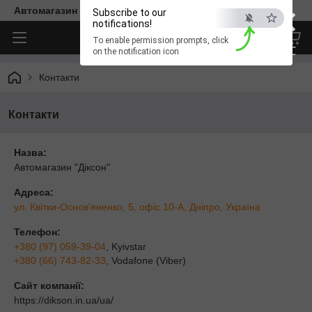
×
Автомагазин "Діксон"
Subscribe to our
notifications!
To enable permission prompts, click
ESC
on the notification icon
Контакти
Контакти
Назва:
Автомагазин "Діксон"
Адреса:
ул. Квітки-Основ'яненко, 5, офіс 10-А, Дніпро, Україна
Телефон:
+380 (97) 059-39-04
, Kyivstar
+380 (66) 743-82-33
, Vodafone (Viber)
Сайт компанії:
https://dikson.in.ua/ua/