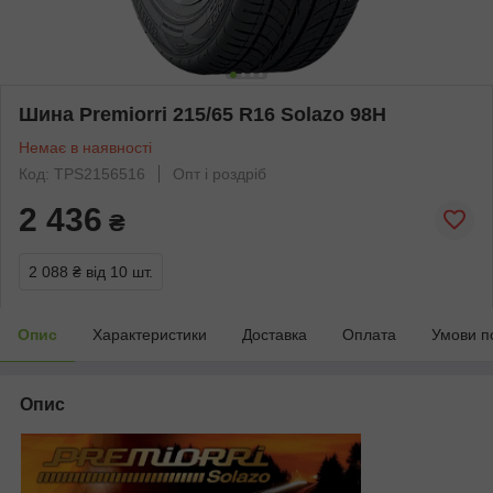
Шина Premiorri 215/65 R16 Solazo 98H
Немає в наявності
Код: TPS2156516
Опт і роздріб
2 436
₴
2 088 ₴
від 10 шт.
Опис
Характеристики
Доставка
Оплата
Умови п
Опис