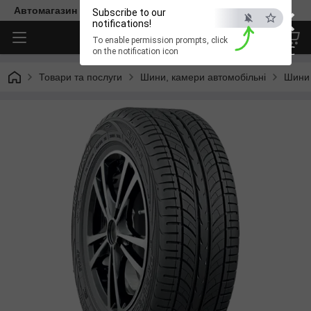
×
Автомагазин "Діксон"
Subscribe to our
notifications!
To enable permission prompts, click
ESC
on the notification icon
Товари та послуги
Шини, камери автомобільні
Шини