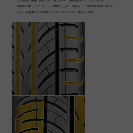
Широкі центральні, окружні, поперечні і тупикові
канавки ефективно відводять воду з плями контакту,
підвищують зчеплення з мокрою дорогою