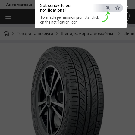
×
Автомагазин "Діксон"
Subscribe to our
notifications!
To enable permission prompts, click
ESC
on the notification icon
Товари та послуги
Шини, камери автомобільні
Шини