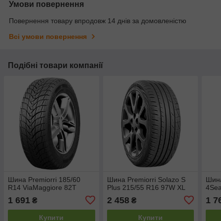
Умови повернення
Повернення товару впродовж 14 днів за домовленістю
Всі умови повернення
Подібні товари компанії
Шина Premiorri 185/60
Шина Premiorri Solazo S
Шина
R14 ViaMaggiore 82T
Plus 215/55 R16 97W XL
4Sea
1 691
2 458
1 7
₴
₴
Купити
Купити