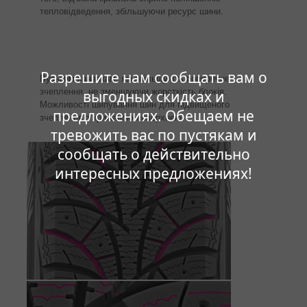
тепловідведення, збільшуючи ресурс шини.
Разрешите нам сообщать вам о
Вузьким канавкам, які збільшують поперечне
зчеплення, не зменшуючи жорсткість блоків.
выгодных скидках и
Можливості шипування шин для підвищеного
предложениях. Обещаем не
зчеплення з крижаною поверхнею.
тревожить вас по пустякам и
сообщать о действительно
интересных предложениях!