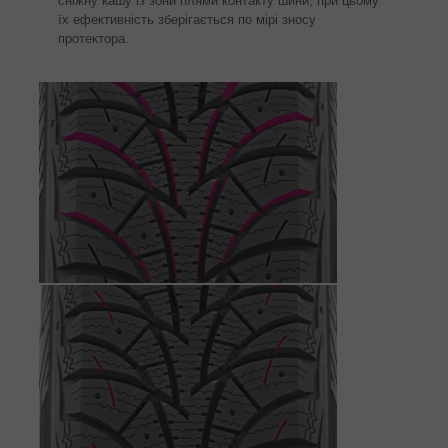
сніжну кашу із зони плями контакту шини, при цьому
їх ефективність зберігається по мірі зносу
протектора.