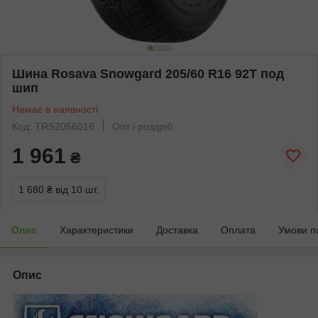
Шина Rosava Snowgard 205/60 R16 92T под
шип
Немає в наявності
Код: TRS2056016
Опт і роздріб
1 961
₴
1 680 ₴
від 10 шт.
Опис
Характеристики
Доставка
Оплата
Умови п
Опис