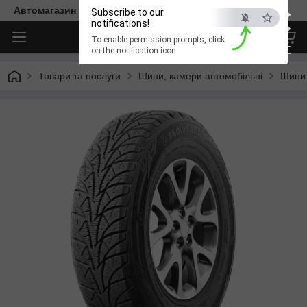
×
Автомагазин "Діксон"
Subscribe to our
notifications!
To enable permission prompts, click
ESC
on the notification icon
Товари та послуги
Шини, камери автомобільні
Шини