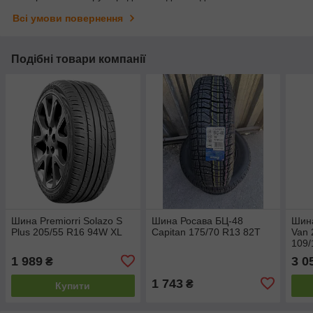
Всі умови повернення
Подібні товари компанії
Шина Premiorri Solazo S
Шина Росава БЦ-48
Шин
Plus 205/55 R16 94W XL
Capitan 175/70 R13 82T
Van 
109
1 989
3 0
₴
1 743
₴
Купити