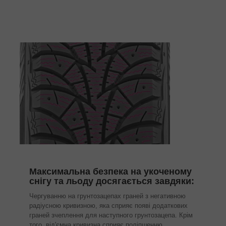
Максимальна безпека на укоченому
снігу та льоду досягається завдяки:
Чергуванню на грунтозацепах граней з негативною
радіусною кривизною, яка сприяє появі додаткових
граней зчеплення для наступного грунтозацепа. Крім
того, від'ємна кривизна сприяє поліпшенню