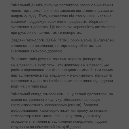
Унікальний дизайн рисунка протектора розроблений таким
чином, що ламелі шини розташовані під різними кутами до
напрямку руху. Тому, незалежно від стану шини, частина
ламелей продовжує ефективно працювати, зберігаючи
зчеплення з дорогою. Це поліпшує керованість автомобіля
при русі, як по прямій, так і в поворотах.
Завдяки технології 3D GRIPPING робоча зона 3D-ламелей
залишається незмінною, по мірі зносу зберігається
зчеплення з мокрою дорогою.
За різних типів руху на зимових дорогах (поворотах,
гальмуванні, в тому числі екстренному гальмуванні) до
роботи підключаються різні площини ламелей, тим самим
підлаштовуючись під завдання – максимально збільшити
зчеплення з дорогою і забезпечити ефективне відведення
води на сніговій каші.
Унікальний склад гумової суміші: у складі протектора, на
основі натурального каучуку, збільшено пропорцію
кремнекислотного наповнювача (силіки). Завдяки
деформаційним характеристикам матеріалу за низьких
темпаратур шини мають збільшену пляму контакту,
окрашене зчеплення із засніженою поверхнею, чудове
керування на обмеррзлій і мокрій дорозі.