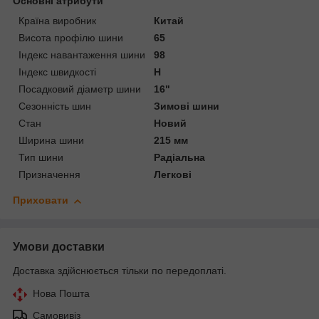
Основні атрибути
Країна виробник
Китай
Висота профілю шини
65
Індекс навантаження шини
98
Індекс швидкості
H
Посадковий діаметр шини
16"
Сезонність шин
Зимові шини
Стан
Новий
Ширина шини
215 мм
Тип шини
Радіальна
Призначення
Легкові
Приховати
Умови доставки
Доставка здійснюється тільки по передоплаті.
Нова Пошта
Самовивіз