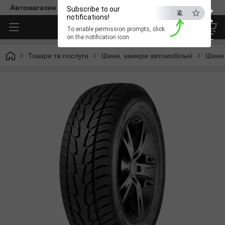
×
Автомагазин "Діксон"
Subscribe to our
notifications!
To enable permission prompts, click
ESC
on the notification icon
Товари та послуги
Шини, камери автомобільні
Шини