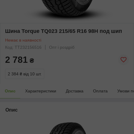
Шина Torque TQ023 215/65 R16 98H под шип
Немає в наявності
Код: TT232156516
Опт і роздріб
2 781
₴
2 384 ₴
від 10 шт.
Опис
Характеристики
Доставка
Оплата
Умови п
Опис