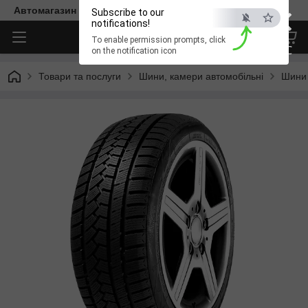
×
Автомагазин "Діксон"
Subscribe to our
notifications!
To enable permission prompts, click
ESC
on the notification icon
Товари та послуги
Шини, камери автомобільні
Шини