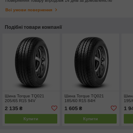
Повернення товару впродовж 14 днів за домовленістю
Всі умови повернення
Подібні товари компанії
Шина Torque TQ021
Шина Torque TQ021
Шин
205/65 R15 94V
185/60 R15 84H
195/
2 135
1 605
1 9
₴
₴
Купити
Купити