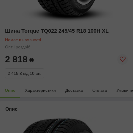
Шина Torque TQ022 245/45 R18 100H XL
Немає в наявності
Опт і роздріб
2 818
₴
2 415 ₴
від 10 шт.
Опис
Характеристики
Доставка
Оплата
Умови п
Опис