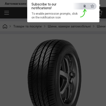
×
Автомагазин "Діксон"
Subscribe to our
notifications!
To enable permission prompts, click
ESC
on the notification icon
Товари та послуги
Шини, камери автомобільні
Шини