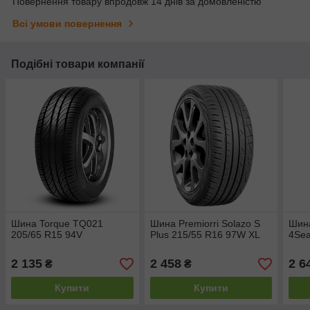
Повернення товару впродовж 14 днів за домовленістю
Всі умови повернення
Подібні товари компанії
Шина Torque TQ021
Шина Premiorri Solazo S
Шина
205/65 R15 94V
Plus 215/55 R16 97W XL
4Sea
2 135
2 458
2 6
₴
₴
Купити
Купити