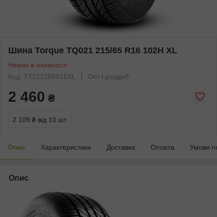
Шина Torque TQ021 215/65 R16 102H XL
Немає в наявності
Код: TT212156516XL
Опт і роздріб
2 460
₴
2 109 ₴
від 10 шт.
Опис
Характеристики
Доставка
Оплата
Умови п
Опис