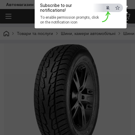
×
Автомагазин "Діксон"
Subscribe to our
notifications!
To enable permission prompts, click
ESC
on the notification icon
Товари та послуги
Шини, камери автомобільні
Шини