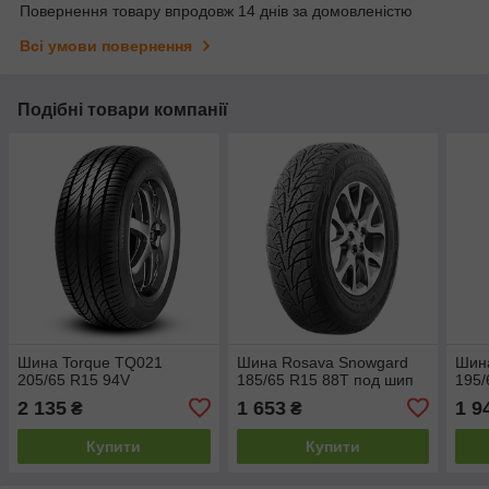
Повернення товару впродовж 14 днів за домовленістю
Всі умови повернення
Подібні товари компанії
Шина Torque TQ021
Шина Rosava Snowgard
Шин
205/65 R15 94V
185/65 R15 88T под шип
195/
2 135
1 653
1 9
₴
₴
Купити
Купити