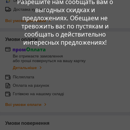
Разрешите нам сообщать вам о
Delivery
выгодных скидках и
Доставка кур'єром
предложениях. Обещаем не
Всі умови доставки
тревожить вас по пустякам и
сообщать о действительно
Умови оплати
интересных предложениях!
Ви отримаєте замовлення
або гроші повернуться на вашу картку
Детальніше
Післяплата
Оплата на рахунок
Готівкою на нашому складі
Всі умови оплати
Умови повернення