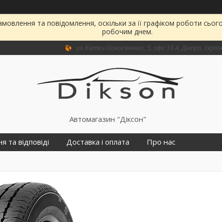
мовлення та повідомлення, оскільки за її графіком роботи сьог
робочим днем.
ул. Квітки-Основ'яненко, 5, офіс 10-А, Дніпро, Украї
Автомагазин "Діксон"
я та відповіді
Доставка і оплата
Про нас