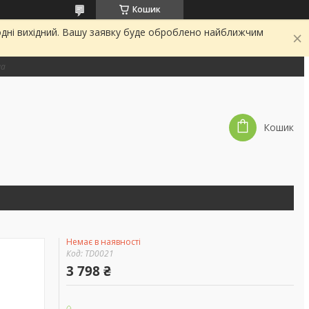
Кошик
одні вихідний. Вашу заявку буде оброблено найближчим
на
Кошик
Немає в наявності
Код:
TD0021
3 798 ₴