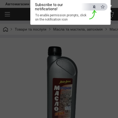
×
Автомагазин "Діксон"
Subscribe to our
notifications!
To enable permission prompts, click
ESC
on the notification icon
Товари та послуги
Масла та мастила, автохімія
Масл