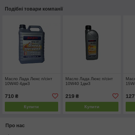
Подібні товари компанії
Масло Лада Люкс п/сінт
Масло Лада Люкс п/сінт
Масл
10W40 4дм3
10W40 1дм3
15W
710
219
127
₴
₴
Купити
Купити
Про нас