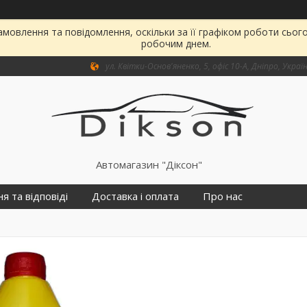
мовлення та повідомлення, оскільки за її графіком роботи сьог
робочим днем.
ул. Квітки-Основ'яненко, 5, офіс 10-А, Дніпро, Украї
Автомагазин "Діксон"
я та відповіді
Доставка і оплата
Про нас