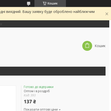
Кошик
одні вихідний. Вашу заявку буде оброблено найближчим
на
Кошик
Готово до відправки
Оптом і в роздріб
Код:
393
137 ₴
Показати оптові ціни