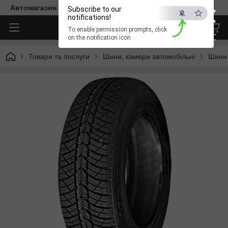
×
Автомагазин "Діксон"
Subscribe to our
notifications!
To enable permission prompts, click
ESC
on the notification icon
Товари та послуги
Шини, камери автомобільні
Шини