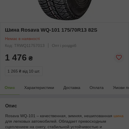
Шина Rosava WQ-101 175/70R13 82S
Немає в наявності
Код: TRWQ11757013
Опт і роздріб
1 476
₴
1 265 ₴
від 10 шт.
Опис
Характеристики
Доставка
Оплата
Умови п
Опис
Rosava WQ-101 – качественная, зимняя, нешипованная
шина
для легковых автомобилей. Обладает превосходным
сцеплением на снегу, стабильной устойчивостью и