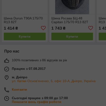
Шина Durun T90A 175/70
Шина Росава БЦ-48
Шина
R13 82T
Capitan 175/70 R13 82T
R13
1 414
1 743
1 4
₴
₴
Купити
Купити
Про нас
100% позитивних з 86 відгуків за рік
Працює з 07.08.2017
м. Дніпро
ул. Квітки-Основ'яненко, 5, офіс 10-А, Дніпро, Україна
Контакти
Сьогодні працює з 09:00 до 17:00
Показати весь графік роботи