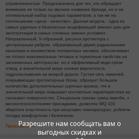
управляемостью. Предназначена для тех, кто обращает
внимание не только на звучное название бренда, но и на
оптимальный набор ходовых параметров, а так же на
соотношение «цена - качество». Данная модель - одна из
самых удачных и безопасных модификаций зимних шин для
эксплуатации в самых сложных зимних условиях.
Направленный, V-образный, рисунок протектора с
центральным ребром, образованный двумя радиальными
каналами и множеством поперечных канавок, обеспечивает
не только максимальные тяговые и тормозные свойства на
заснеженных автотрассах, но и эффективный водо-грязе
отвод, в значительной мере снижая вероятность
гидроскольжения на мокрой дороге. Густая сеть ламелей,
покрывающая протекторные блоки, образует большое
количество дополнительных сцепных кромок, что в
значительной мере повышает контактные характеристики на
скользких поверхностях. Спеціальна гумова суміш вироби, з
високотехнологічними присадками, дозволяє WQ-101
зберігати еластичність при мінусових температурах, роблячи
поїздку комфортною і безпечною.
Разрешите нам сообщать вам о
Приховати
выгодных скидках и