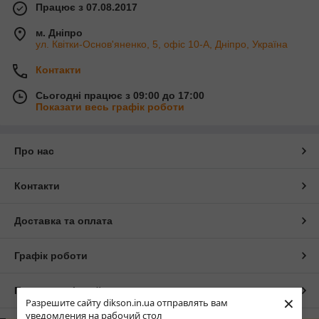
Працює з 07.08.2017
м. Дніпро
ул. Квітки-Основ'яненко, 5, офіс 10-А, Дніпро, Україна
Контакти
Сьогодні працює з 09:00 до 17:00
Показати весь графік роботи
Про нас
Контакти
Доставка та оплата
Графік роботи
Повна версія сайту
×
Разрешите сайту dikson.in.ua отправлять вам
уведомления на рабочий стол