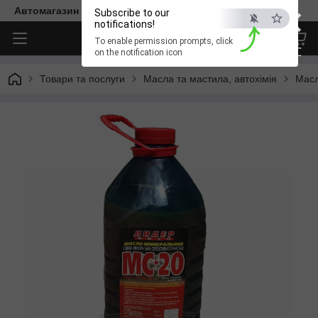
×
Автомагазин "Діксон"
Subscribe to our
notifications!
To enable permission prompts, click
ESC
on the notification icon
Товари та послуги
Масла та мастила, автохімія
Масл