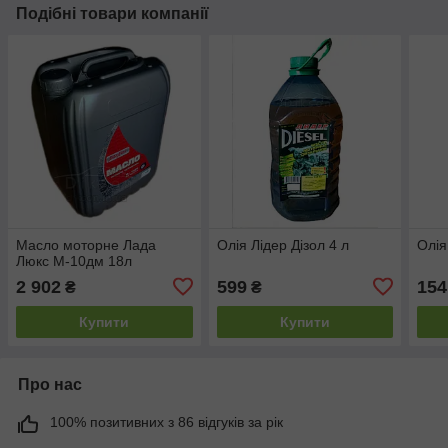
Подібні товари компанії
Масло моторне Лада
Олія Лідер Дізол 4 л
Олія
Люкс М-10дм 18л
2 902
599
154
₴
₴
Купити
Купити
Про нас
100% позитивних з 86 відгуків за рік