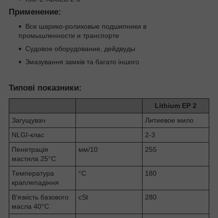
Применение:
Все шарико-роликовые подшипники в
промышленности и транспорте
Судовое оборудование, дейдвуды
Змазування замків та багато іншого
Типові показники:
Lithium EP 2
Загущувач
Литиевое мило
NLGI-клас
2-3
Пенетрація
мм/10
255
мастила 25°C
Температура
°C
180
краплепадіння
В'язкість базового
cSt
280
масла 40°C