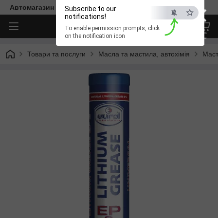
×
Автомагазин "Діксон"
Subscribe to our
notifications!
To enable permission prompts, click
ESC
on the notification icon
Товари та послуги
Масла та мастила, автохімія
Маст