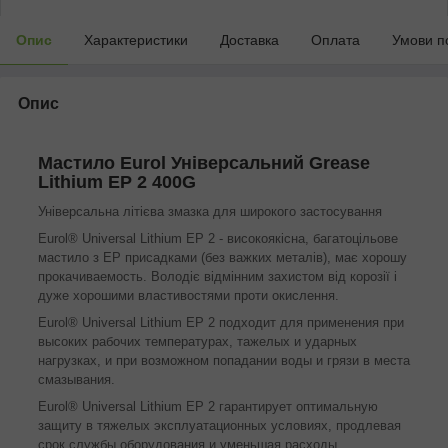
Опис
Характеристики
Доставка
Оплата
Умови п
Опис
Мастило Eurol Універсальний Grease
Lithium EP 2 400G
Універсальна літієва змазка для широкого застосування
Eurol® Universal Lithium EP 2 - високоякісна, багатоцільове
мастило з ЕР присадками (без важких металів), має хорошу
прокачиваемость. Володіє відмінним захистом від корозії і
дуже хорошими властивостями проти окислення.
Eurol® Universal Lithium EP 2 подходит для применения при
высоких рабочих температурах, тажелых и ударных
нагрузках, и при возможном попадании воды и грязи в места
смазывания.
Eurol® Universal Lithium EP 2 гарантирует оптимальную
защиту в тяжелых эксплуатационных условиях, продлевая
срок службы оборудования и уменьшая расходы.