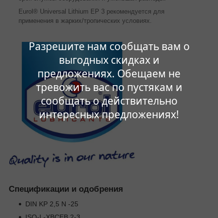
Eurol® Universal Lithium EP 3 рекомендуется для
применения в жарких/тропических условиях.
Разрешите нам сообщать вам о
выгодных скидках и
предложениях. Обещаем не
тревожить вас по пустякам и
сообщать о действительно
интересных предложениях!
Спецификации и одобрения
DIN KP 2,5 N -25
ISO-L-XBCEB 2-3