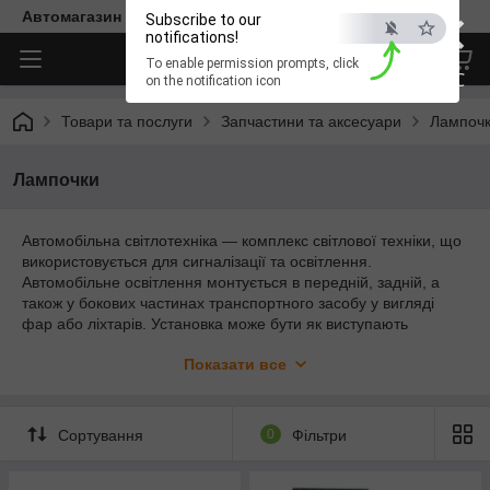
×
Автомагазин "Діксон"
Subscribe to our
notifications!
To enable permission prompts, click
ESC
on the notification icon
Товари та послуги
Запчастини та аксесуари
Лампоч
Лампочки
Автомобільна світлотехніка — комплекс світлової техніки, що
використовується для сигналізації та освітлення.
Автомобільне освітлення монтується в передній, задній, а
також у бокових частинах транспортного засобу у вигляді
фар або ліхтарів. Установка може бути як виступають
елементом кузова автомобіля, так і захована урівень.
Показати все
Сортування
0
Фільтри